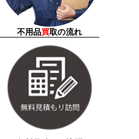
不用品
買
取の流れ